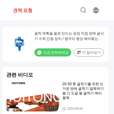
십
견적 요청
굴착 계획을 필로 만드는 공장 직접 판매 굴삭
기 수력 진동 망치 / 몽우리 형성 해머훠는 중
국에서 했습니다
지금 연락하세요
더 알아보기
관련 비디오
20-50 톤 굴착기를 위한 뜨
거운 판매 굴착기 말뚝박기
붐 긴 도달 붐 굴착기 예비
품목
굴착기 붐 팔
01:01
2025-08-26