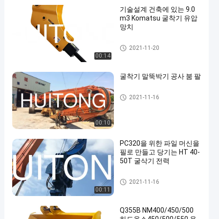
기술설계 건축에 있는 9.0
m3 Komatsu 굴착기 유압
망치
굴삭기 유압 해머
2021-11-20
00:14
굴착기 말뚝박기 공사 붐 팔
굴착기 붐 팔
2021-11-16
00:10
PC320을 위한 파일 머신을
필로 만들고 당기는 HT 40-
50T 굴삭기 전력
유압 말뚝박는 해머
2021-11-16
00:11
Q355B NM400/450/500