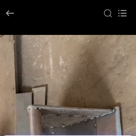
©
2020
-
2025
Guangzhou
Huitong
Machinery
Co.,
집
Ltd..
All
Rights
Reserved.
제
품
VR
쇼
우
리