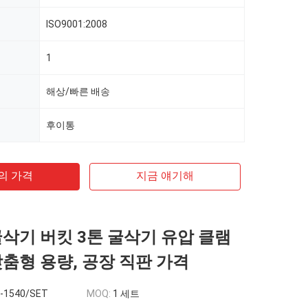
ISO9001:2008
1
해상/빠른 배송
후이통
의 가격
지금 얘기해
굴삭기 버킷 3톤 굴삭기 유압 클램
맞춤형 용량, 공장 직판 가격
-1540/SET
MOQ:
1 세트