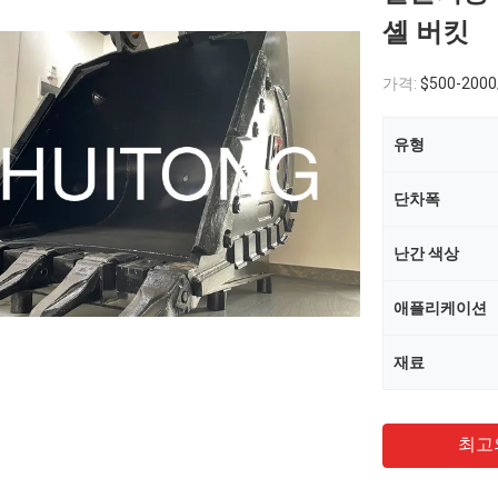
셸 버킷
가격:
$500-200
유형
단차폭
난간 색상
애플리케이션
재료
최고