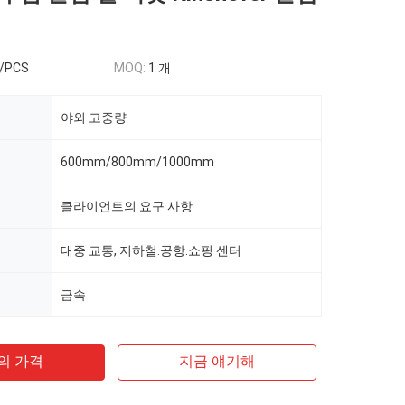
0/PCS
MOQ:
1 개
야외 고중량
600mm/800mm/1000mm
클라이언트의 요구 사항
대중 교통, 지하철.공항.쇼핑 센터
금속
의 가격
지금 얘기해