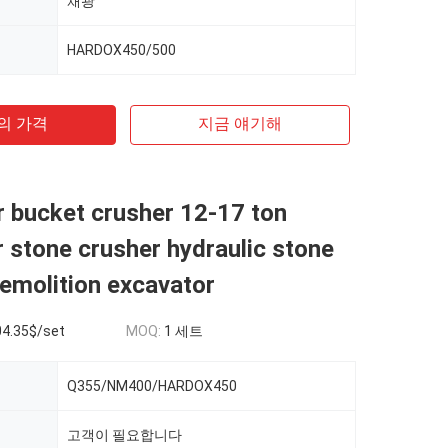
채광
HARDOX450/500
의 가격
지금 얘기해
 bucket crusher 12-17 ton
 stone crusher hydraulic stone
emolition excavator
04.35$/set
MOQ:
1 세트
Q355/NM400/HARDOX450
고객이 필요합니다