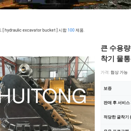
[ hydraulic excavator bucket ] 시합
100
제품.
큰 수용량 
착기 물통
가격:
협상 가능
보증
판매 후 서비스
적당한 굴착기 (