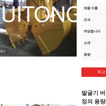
제품 이름
모크
적당합니다
소재
DEO
용량
최고
발굴기 버킷
정의 용량