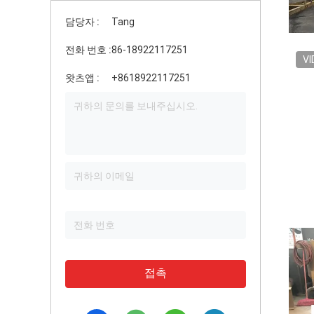
담당자 :
Tang
전화 번호 :
86-18922117251
VI
왓츠앱 :
+8618922117251
접촉