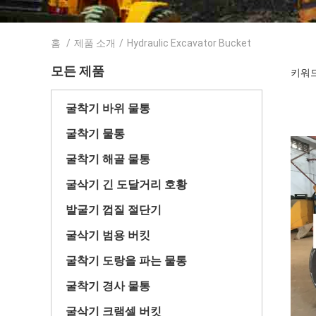
홈
/
제품 소개
/
Hydraulic Excavator Bucket
모든 제품
키워드 
굴착기 바위 물통
굴착기 물통
굴착기 해골 물통
굴삭기 긴 도달거리 호황
발굴기 껍질 절단기
굴삭기 범용 버킷
굴착기 도랑을 파는 물통
굴착기 경사 물통
굴삭기 크램셀 버킷