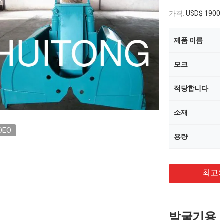
가격:
USD$ 1900
제품 이름
모크
적당합니다
소재
DEO
용량
최고
발굴기용 수