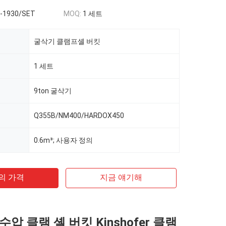
-1930/SET
MOQ:
1 세트
굴삭기 클램프셸 버킷
1 세트
9ton 굴삭기
Q355B/NM400/HARDOX450
0.6m³; 사용자 정의
의 가격
지금 얘기해
압 클램 셸 버킷 Kinshofer 클램