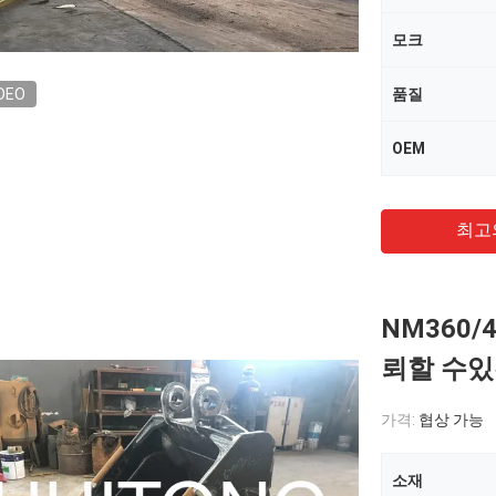
모크
DEO
품질
OEM
최고
NM360/
뢰할 수있
가격:
협상 가능
소재