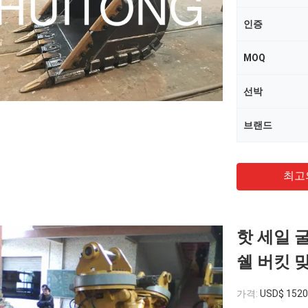
인증
MOQ
선박
브랜드
최고
핫 세일 
쉘 버킷 
가격:
USD$ 1520