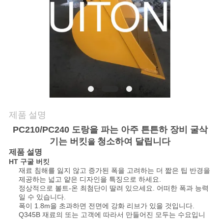
관
리
뉴
스
제품 설명
인
PC210/PC240 도랑을 파는 아주 튼튼하 장비 굴삭
기는 버킷
청소하여 달립니다
용
을
제품 설명
을
HT 구굴 버킷
재료 침해를 잃지 않고 증가된 폭을 고려하는 더 짧은 팁 반경을
제공하는 넓고 얕은 디자인을 특징으로 하세요.
요
정상적으로 볼트-온 최첨단이 딸려 있으세요. 어떠한 폭과 능력
일 수 있습니다.
청
폭이 1.8m을 초과하면 전면에 강화 리브가 있을 것입니다.
Q345B 재료의 또는 고객에 따라서 만들어진 모두는 수요입니