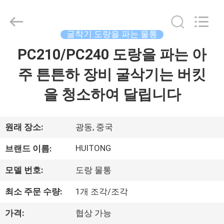
©
2020
-
2025
Guangzhou
굴착기 도랑을 파는 물통
Huitong
Machinery
Co.,
PC210/PC240 도랑을 파는 아
집
Ltd..
All
Rights
주 튼튼하 장비 굴삭기는 버킷
Reserved.
제
을 청소하여 달립니다
품
원래 장소:
광동, 중국
VR
HUITONG
브랜드 이름:
쇼
모델 번호:
도랑 물통
최소 주문 수량:
1개 조각/조각
우
리
가격:
협상 가능