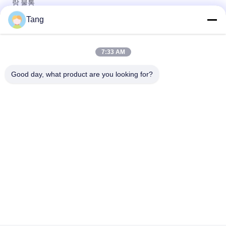
랑 물통
Tang
중국으로부터 굴삭기 일부를 위해 버킷을 청소하는 버킷을 버리는
도매 신축성 작동 과중한 업무 굴삭기
7:33 AM
버킷을 청소하는 굴삭기 1800 밀리미터 무드 버킷 16t 굴착기 수
로
Good day, what product are you looking for?
모든
굴착기 바위 물통
굴착기 물통
굴삭기 긴 도달거리 
굴착기 해골 물통
호황
발굴기 껍질 절단기
굴삭기 범용 버킷
굴착기 도랑을 파는 
굴착기 경사 물통
물통