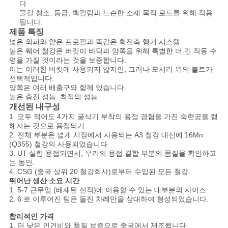
하
다
물길 청소, 등급, 백필링과 느슨한 소재 목적 로드를 위해 적용
십
됩니다.
제품 특징
시
넓은 외피와 얕은 프로필과 똑같은 회전축 행거 시스템.
높은 웨어 철강은 버킷이 바닥과 양쪽을 위해 특별한 더 긴 작동 수
명을 가질 것이라는 것을 보증합니다.
오
이는 이러한 버킷에 사용되지 않지만, 그러나 모서리 위의 볼트가
선택적입니다.
양쪽은 여러 배출구와 함께 있습니다.
사
높은 충진 성능. 최적의 성능.
개선된 내구성
이
1. 모두 적어도 4가지 굴삭기 부착의 용접 경험을 가진 숙련공을 행
해지는 것으로 용접되기.
2. 전체 부분은 넓게 시장에서 사용되는 A3 철강 대신에 16Mn
트
(Q355) 철강의 사용되었습니다
3. UT 실험 용접되면서, 우리의 용접 결합 부분의 품질을 확인하고
맵
는 동안.
4. CSG (중국 상위 20 철강회사)로부터 수입된 모든 철강.
뛰어난 생산 소요 시간
1. 5-7 근무일 (배재된 선적)에 이용할 수 있는 대부분의 사이즈
사
2. 6 로 이루어진 팀은 돌진 차례만을 상대하여 형성되었습니다.
생
합리적인 가격
1. 더 낮은 인건비와 품질 보증으로 중국에서 제조됩니다.