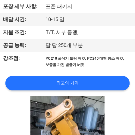
에
포장 세부 사항:
표준 패키지
관
배달 시간:
10-15 일
한
지불 조건:
T/T, 서부 동맹,
것
공급 능력:
달 당 250개 부분
,
,
강조점:
PC210 굴삭기 도랑 버킷
PC240 대형 청소 버킷
공
보증을 가진 발굴기 버킷
장
최고의 가격
투
어
품
질