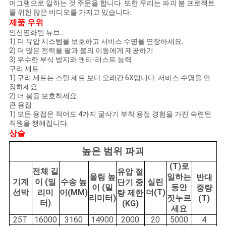
어그램으로 일하는 것 주문을 합니다. 또한 우리는 파괴 붐 프로젝트
활
를 위한 많은 비디오를 가지고 있습니다.
제품 우위
보
인산염화된 튜브 :
1) 더 유압 시스템을 보호하고 서비스 수명을 연장하세요.
호
2) 더 많은 전력을 팔과 붐의 이동에게 제공하기
3) 우수한 부식 방지와 앤티-러스트 능력
정
구리 세트 :
1) 구리 세트는 스틸 세트 보다 오래간 6X입니다. 서비스 수명을 연
책
장하세요.
2) 더 붐을 보호하세요.
큰 용접 :
1) 모든 용접은 적어도 4가지 굴삭기 부착 용접 경험을 가진 숙련된
직원을 행해집니다.
상술
높은 범위 파괴
(T)로
전체 길
유압 절
올림 높
일하는
반대
기계
이 (밀
수송 높
실린
단기 중
이 (밀
동안
중량
선박
리미
이(MM)
더(T)
량 제한
리미터)
짓누르
(T)
터)
(KG)
세요
25T
16000
3160
14900
2000
20
5000
4