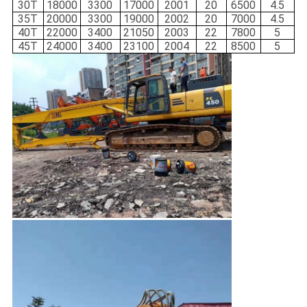
30T
18000
3300
17000
2001
20
6500
4.5
35T
20000
3300
19000
2002
20
7000
4.5
40T
22000
3400
21050
2003
22
7800
5
45T
24000
3400
23100
2004
22
8500
5