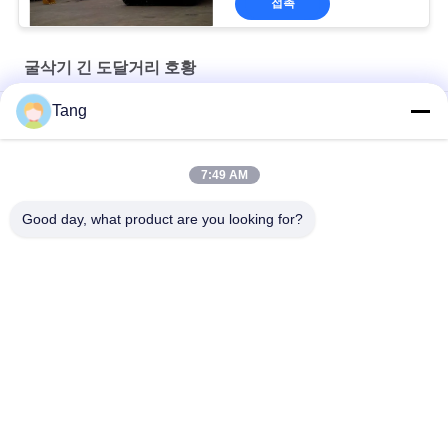
접촉
굴삭기 긴 도달거리 호황
Tang
새니 긴 도달거리 굴삭기는 유압 실린더와 팔을 알립니다
Dipper Long Reach 확장 10 톤 굴삭기 붐 암
7:49 AM
HD450 HD550 HD820용 HD785 장거리 굴착기 붐
Good day, what product are you looking for?
모든
굴착기 바위 물통
굴착기 물통
굴삭기 긴 도달거리 
굴착기 해골 물통
호황
발굴기 껍질 절단기
굴삭기 범용 버킷