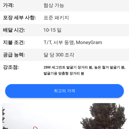
에
가격:
협상 가능
관
포장 세부 사항:
표준 패키지
한
배달 시간:
10-15 일
것
지불 조건:
T/T, 서부 동맹, MoneyGram
공급 능력:
달 당 300 조각
공
,
,
강조점:
28M 세그먼트 발굴기 장거리 붐
높은 철거 발굴기 붐
장
발굴기용 맞춤형 장거리 붐
투
최고의 가격
어
품
질