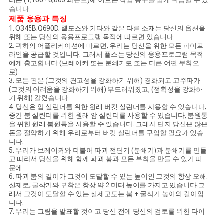
하
터톤 (1,100 - 8,800 파운드)에 이르는 작업 용구를 쉽게 취급할 수 있
습니다.
제품 응용과 특징
십
1. Q345B,Q690D, 웰도스와 기타와 같은 다른 소재는 당신의 옵션을
위해 또는 당신의 응용프로그램 목적에 따르면 있습니다.
시
2. 귀하의 어플리케이션에 따르면, 우리는 당신을 위한 모든 파이프
라인을 공급할 것입니다. 그래서 플스는 당신의 응용프로그램 목적
오
에게 충고합니다 (브레이커 또는 분쇄기로 또는 다른 어떤 부착으
로).
3. 모든 핀은 (그것의 견고성을 강화하기 위해) 경화되고 고주파가
(그것의 어려움을 강화하기 위해) 부드러워졌고, (정확성을 강화하
사
기 위해) 갈렸습니다
4. 당신은 암 실린더를 위한 원래 버킷 실린더를 사용할 수 있습니다,
이
중간 붐 실린더를 위한 원래 암 실린더를 사용할 수 있습니다, 붐원통
을 위한 원래 붐원통을 사용할 수 있습니다. 그래서 단지 당신은 많은
트
돈을 절약하기 위해 우리로부터 버킷 실린더를 구입할 필요가 있습
니다.
맵
5. 우리가 브레이커와 더불어 파괴 전단기 (분쇄기)과 분쇄기를 만들
고 따라서 당신을 위해 함께 파괴 붐과 모든 부착을 만들 수 있기 때
문에.
6. 파괴 붐의 길이가 그것이 도달할 수 있는 높이인 그것의 항상 오해.
사
실제로, 굴삭기와 부착은 항상 약 2 미터 높이를 가지고 있습니다.그
래서 그것이 도달할 수 있는 실제고도는 붐 + 굴삭기 높이의 길이입
생
니다.
7. 우리는 그림을 발표할 것이고 당신 전에 당신의 검토를 위한 다이