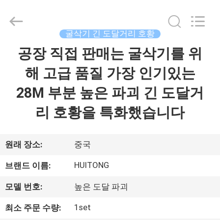
©
2020
-
2025
Guangzhou
굴삭기 긴 도달거리 호황
Huitong
Machinery
Co.,
공장 직접 판매는 굴삭기를 위
집
Ltd..
All
Rights
해 고급 품질 가장 인기있는
Reserved.
제
28M 부분 높은 파괴 긴 도달거
품
리 호황을 특화했습니다
VR
원래 장소:
중국
쇼
HUITONG
브랜드 이름:
모델 번호:
높은 도달 파괴
우
1set
최소 주문 수량:
리