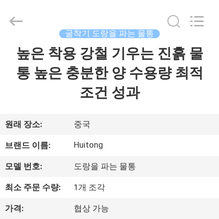
©
2020
-
2025
Guangzhou
굴착기 도랑을 파는 물통
Huitong
Machinery
Co.,
높은 착용 강철 기우는 진흙 물
집
Ltd..
All
Rights
통 높은 충분한 양 수용량 최적
Reserved.
제
조건 성과
품
원래 장소:
중국
VR
Huitong
브랜드 이름:
쇼
모델 번호:
도랑을 파는 물통
최소 주문 수량:
1개 조각
우
리
가격:
협상 가능