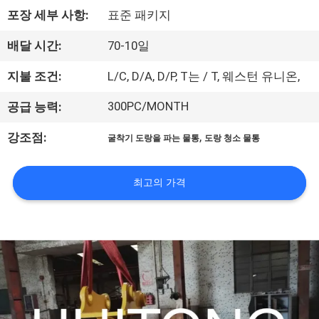
에
포장 세부 사항:
표준 패키지
관
배달 시간:
70-10일
한
지불 조건:
L/C, D/A, D/P, T는 / T, 웨스턴 유니온,
것
300PC/MONTH
공급 능력:
,
강조점:
굴착기 도랑을 파는 물통
도랑 청소 물통
공
장
최고의 가격
투
어
품
질