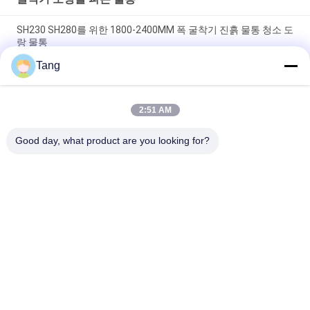
SH230 SH280를 위한 1800-2400MM 폭 굴착기 진흙 물통 청소 도
랑 물통
Tang
중국으로부터 굴삭기 일부를 위해 버킷을 청소하는 버킷을 버리는
도매 신축성 작동 과중한 업무 굴삭기
2:51 AM
버킷을 청소하는 굴삭기 1800 밀리미터 무드 버킷 16t 굴착기 수
로
Good day, what product are you looking for?
모든
굴착기 바위 물통
굴착기 물통
굴삭기 긴 도달거리 
굴착기 해골 물통
호황
발굴기 껍질 절단기
굴삭기 범용 버킷