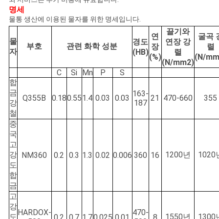
활
명세
물통 생산에 이용된 물자를 위한 명세입니다.
보
끌기와
연
굴곡 
물
경도
연장 강
호
부호
관련 화학 성분
장
렬
자
(HB)
렬
(%)
(N/mm
(N/mm2)
정
C
Si
Mn
P
S
합
책
금
163-
Q355B
0.18
0.55
1.4
0.03
0.03
21
470-660
355
강
187
철
중
국
고
강
1200년
1020
NM360
0.2
0.3
1.3
0.02
0.006
360
16
도
합
금
고
강
HARDOX-
470-
도
1550년
1300
0.2
0.7
1.7
0.025
0.01
8