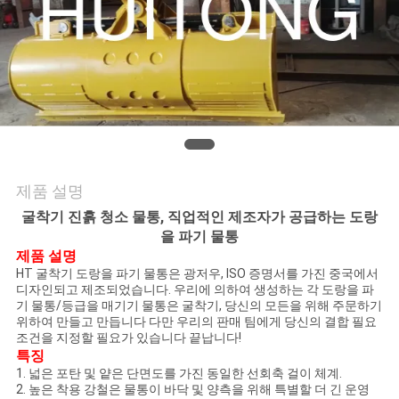
관
리
뉴
스
제품 설명
굴착기 진흙 청소 물통, 직업적인 제조자가 공급하는 도랑
인
을 파기 물통
제품 설명
용
HT 굴착기 도랑을 파기 물통은 광저우, ISO 증명서를 가진 중국에서
디자인되고 제조되었습니다. 우리에 의하여 생성하는 각 도랑을 파
을
기 물통/등급을 매기기 물통은 굴착기, 당신의 모든을 위해 주문하기
위하여 만들고 만듭니다 다만 우리의 판매 팀에게 당신의 결합 필요
요
조건을 지정할 필요가 있습니다 끝납니다!
특징
청
1. 넓은 포탄 및 얕은 단면도를 가진 동일한 선회축 걸이 체계.
2. 높은 착용 강철은 물통이 바닥 및 양측을 위해 특별할 더 긴 운영