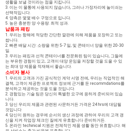
하
생활을 보낼 것이라는 점을 지킵니다.
3. 이는 이 물통에 사용되지 않습니다, 그러나 가장자리에 놀이쇠는
십
선택적입니다.
4. 양측은 몇몇 배수 구멍으로 입니다.
시
5. 높은 충분한 양 수용량. 최적 성과.
납품과 패킹
오
1. 우리는 항해에 적당한 간단한 깔판에 의해 제품을 포장하고 또는
쌉니다.
2. 빠른 배달 시간: 소량을 위한 5-7 일, 및 콘테이너 양을 위한 20-30
일.
사
3. 우리는 패킹과 선적 콘테이너를 전문화된 팀이 있습니다, 그들에
는 부유한 경험이 있고, 고객이 대양 운임을 저장할 것을 도울 수 있
는 최대 양 제품을 적재해서 좋습니다.
이
소비자 봉사
1. 우리의 고객과 가진 공식적인 계약 서명 전에, 우리는 직업적인 해
트
결책, 고객이 제공한 프로젝트 정보에 근거를 둔 recommdations를
분석하고 제공하는 것을 도울 것입니다.
맵
2. 경험있는 기술 팀은 당신의 특별한 요구에 응하게 준비되어 있습
니다.
3. 당신 우리의 제품과 관련된 사문하거든 가격은 24 hrs에 대답될
것입니다
사
4. 당신이 원하는 경우에 순서의 생산 과정에 관하여 우리의 고객 갱
신을 지켜 작업장 체크인 질에게 유효합니다 준비하거든.
생
5. 온라인 techinical 지원은 전체적인 제품 생활 동안 유효합니다. 해
외 서비스는 추가 비용에 유효합니다.