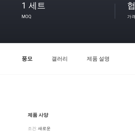
1 세트
협
MOQ
가
풍모
갤러리
제품 설명
제품 사양
조건:
새로운