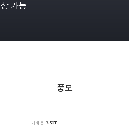
상 가능
격
풍모
기계 톤:
3-50T