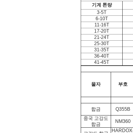
기계 톤량
3-5T
6-10T
11-16T
17-20T
21-24T
25-30T
31-35T
36-40T
41-45T
물자
부호
합금
Q355B
중국 고강도
NM360
합금
HARDOX