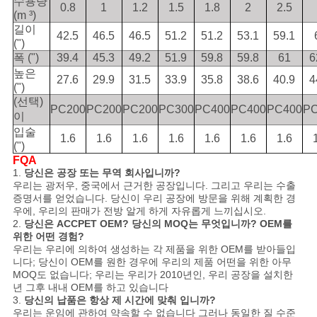
수용량
0.8
1
1.2
1.5
1.8
2
2.5
(m ³)
길이
42.5
46.5
46.5
51.2
51.2
53.1
59.1
(")
폭 (")
39.4
45.3
49.2
51.9
59.8
59.8
61
6
높은
27.6
29.9
31.5
33.9
35.8
38.6
40.9
4
(")
(선택)
PC200
PC200
PC200
PC300
PC400
PC400
PC400
PC
이
입술
1.6
1.6
1.6
1.6
1.6
1.6
1.6
(")
FQA
1.
당신은 공장 또는 무역 회사입니까?
우리는 광저우, 중국에서 근거한 공장입니다. 그리고 우리는 수출
증명서를 얻었습니다. 당신이 우리 공장에 방문을 위해 계획한 경
우에, 우리의 판매가 전방 알게 하게 자유롭게 느끼십시오.
2.
당신은 ACCPET OEM? 당신의 MOQ는 무엇입니까? OEM를
위한 어떤 경험?
우리는 우리에 의하여 생성하는 각 제품을 위한 OEM를 받아들입
니다; 당신이 OEM를 원한 경우에 우리의 제품 어떤을 위한 아무
MOQ도 없습니다; 우리는 우리가 2010년인, 우리 공장을 설치한
년 그후 내내 OEM를 하고 있습니다
3.
당신의 납품은 항상 제 시간에 맞춰 입니까?
우리는 운임에 관하여 약속할 수 없습니다 그러나 동일한 질 수준