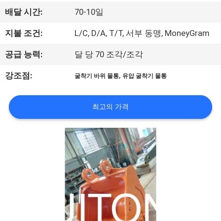
에
배달 시간:
70-10일
관
지불 조건:
L/C, D/A, T/T, 서부 동맹, MoneyGram
한
공급 능력:
달 당 70 조각/조각
것
,
강조점:
굴착기 바위 물통
유압 굴착기 물통
공
최고의 가격
장
투
어
품
질