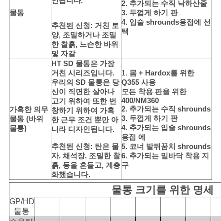
인됩니다.
2. 추가되는 수직 낙하산줄
물통
3. 두껍게 하기 판
4. 입술 shrounds용접에 선
추천된 신청: 거친 토
택
양, 조밀하거나 조밀
한 찰흙, 느슨한 바위
및 자갈
HT SD 물통은 가장
거친 시리즈입니다.
1.
몸 + Hardox를 위한
우리의 SD 물통은 당
Q355 사용
신이 직면한 살아나
모든 착용 판을 위한
400/NM360
고기 위하여 또한 번
2. 추가되는 수직 shrounds
가혹한 의무
창하기 위하여 가혹
3. 두껍게 하기 판
물통 (바위
한 근무 조건 뿐만 아
4. 추가되는 입술 shrounds
물통)
니라 디자인됩니다.
용접 에
추천된 신청: 탄은 물
5. 코너 발뒤꿈치 shrounds
자, 채석장, 조밀한 찰
6. 추가되는 밑바닥 착용 지
흙, 등을 흔들고, 계층
구
화했습니다.
물통 크기를 위한 명세
GP/HD
물통