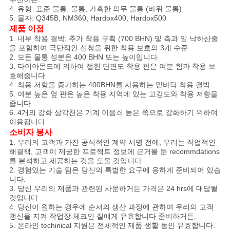
하
4. 유형: 표준 물통, 물통, 가혹한 의무 물통 (바위 물통)
5. 물자: Q345B, NM360, Hardox400, Hardox500
십
제품 이점
1. 내부 착용 결박, 추가 착용 구획 (700 BHN) 및 측과 잎 낙하산줄
시
을 포함하여 극단적인 신청을 위한 착용 보호의 3개 수준.
2. 모든 물통 성분은 400 BHN 또는 높이입니다
오
3. 다이아몬드에 의하여 접힌 단면도 착용 판은 여분 힘과 착용 보
호해줍니다
4. 착용 저항을 증가하는 400BHN를 사용하는 밑바닥 착용 결박
5. 여분 높은 옆 판은 높은 착용 지역에 있는 고강도와 착용 저항을
사
줍니다
6. 4개의 강화 삼각천은 기계 이음쇠 높은 쪽으로 강화하기 위하여
이
이용됩니다
소비자 봉사
트
1. 우리의 고객과 가진 공식적인 계약 서명 전에, 우리는 직업적인
해결책, 고객이 제공한 프로젝트 정보에 근거를 둔 recommdations
맵
를 분석하고 제공하는 것을 도울 것입니다.
2. 경험있는 기술 팀은 당신의 특별한 요구에 응하게 준비되어 있습
니다.
3. 당신 우리의 제품과 관련된 사문하거든 가격은 24 hrs에 대답될
사
것입니다
4. 당신이 원하는 경우에 순서의 생산 과정에 관하여 우리의 고객
생
갱신을 지켜 작업장 체크인 질에게 유효합니다 준비하거든.
5. 온라인 techinical 지원은 전체적인 제품 생활 동안 유효합니다.