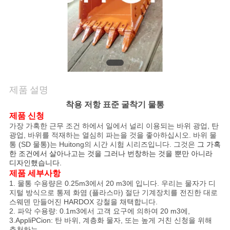
관
리
뉴
제품 설명
스
착용 저항 표준 굴착기 물통
제품 신청
가장 가혹한 근무 조건 하에서 일에서 널리 이용되는 바위 광업, 탄
인
광업, 바위를 적재하는 열심히 파는을 것을 좋아하십시오. 바위 물
통 (SD 물통)는 Huitong의 시간 시험 시리즈입니다. 그것은
그 가혹
용
한 조건에서 살아나고는 것을 그러나 번창하는 것을 뿐만 아니라
디자인했습니다.
을
제품 세부사항
1. 물통 수용량은 0.25m3에서 20 m3에 입니다. 우리는 물자가 디
요
지털 방식으로 통제 화염 (플라스마) 절단 기계장치를 전진한 대로
스웨덴 만들어진 HARDOX 강철을 채택합니다.
청
2. 파악 수용량: 0.1m3에서 고객 요구에 의하여 20 m3에,
3.AppliPCion: 탄 바위, 계층화 물자, 또는 높게 거친 신청을 위해
추천하는.