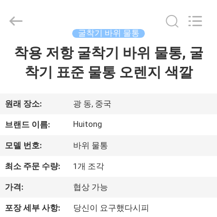
©
2020
-
2025
Guangzhou
굴착기 바위 물통
Huitong
Machinery
Co.,
착용 저항 굴착기 바위 물통, 굴
집
Ltd..
All
Rights
착기 표준 물통 오렌지 색깔
Reserved.
제
품
원래 장소:
광 동, 중국
Huitong
브랜드 이름:
VR
모델 번호:
바위 물통
쇼
최소 주문 수량:
1개 조각
우
가격:
협상 가능
리
포장 세부 사항:
당신이 요구했다시피