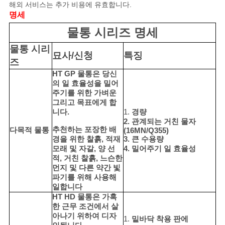
해외 서비스는 추가 비용에 유효합니다.
활
명세
보
물통 시리즈 명세
호
물통 시리
묘사/신청
특징
즈
정
HT GP 물통은 당신
의 일 효율성을 밀어
책
주기를 위한 가벼운
그리고 목표에게 합
니다.
1.
경량
2. 관계되는 거친 물자
추천하는 포장한 배
다목적 물통
(16MN/Q355)
경을 위한 찰흙, 적재
3. 큰 수용량
모래 및 자갈, 양 선
4. 밀어주기 일 효율성
적, 거친 찰흙, 느슨한
먼지 및 다른 약간 빛
파기를 위해 사용해
일합니다
HT HD 물통은 가혹
한 근무 조건에서 살
아나기 위하여 디자
1.
밑바닥 착용 판에